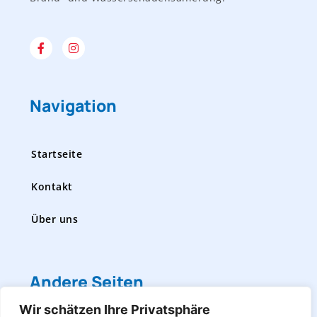
F
I
a
n
c
s
e
t
b
a
o
g
Navigation
o
r
k
a
-
m
f
Startseite
Kontakt
Über uns
Andere Seiten
Wir schätzen Ihre Privatsphäre