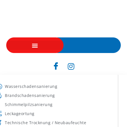
Skip
to
content
Wasserschadensanierung
Brandschadensanierung
Schimmelpilzsanierung
Leckageortung
Technische Trocknung / Neubaufeuchte